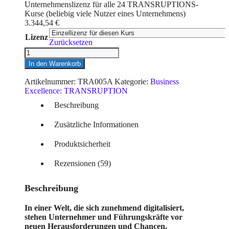
Unternehmenslizenz für alle 24 TRANSRUPTIONS-
Kurse (beliebig viele Nutzer eines Unternehmens)
3.344,54
€
Lizenz
Zurücksetzen
Masterclass
Finanz-
In den Warenkorb
und
Crowdfunding:
Artikelnummer:
TRA005A
Kategorie:
Business
Online
Excellence: TRANSRUPTION
Selbstlernkurs
Beschreibung
inkl.
Schulungsvideo,
Zusätzliche Informationen
eBook,
Präsentationsfolien,
Quellen
Produktsicherheit
&
Teilnahmezertifikat
Rezensionen (59)
Menge
Beschreibung
In einer Welt, die sich zunehmend digitalisiert,
stehen Unternehmer und Führungskräfte vor
neuen Herausforderungen und Chancen.